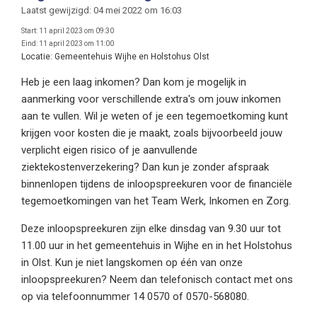
Laatst gewijzigd: 04 mei 2022 om 16:03
Start:
11 april 2023 om 09:30
Eind:
11 april 2023 om 11:00
Locatie:
Gemeentehuis Wijhe en Holstohus Olst
Heb je een laag inkomen? Dan kom je mogelijk in
aanmerking voor verschillende extra's om jouw inkomen
aan te vullen. Wil je weten of je een tegemoetkoming kunt
krijgen voor kosten die je maakt, zoals bijvoorbeeld jouw
verplicht eigen risico of je aanvullende
ziektekostenverzekering? Dan kun je zonder afspraak
binnenlopen tijdens de inloopspreekuren voor de financiële
tegemoetkomingen van het Team Werk, Inkomen en Zorg.
Deze inloopspreekuren zijn elke dinsdag van 9.30 uur tot
11.00 uur in het gemeentehuis in Wijhe en in het Holstohus
in Olst. Kun je niet langskomen op één van onze
inloopspreekuren? Neem dan telefonisch contact met ons
op via telefoonnummer 14 0570 of 0570-568080.