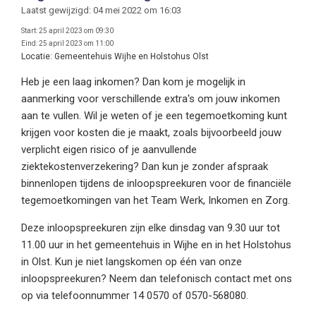
Laatst gewijzigd: 04 mei 2022 om 16:03
Start:
25 april 2023 om 09:30
Eind:
25 april 2023 om 11:00
Locatie:
Gemeentehuis Wijhe en Holstohus Olst
Heb je een laag inkomen? Dan kom je mogelijk in
aanmerking voor verschillende extra's om jouw inkomen
aan te vullen. Wil je weten of je een tegemoetkoming kunt
krijgen voor kosten die je maakt, zoals bijvoorbeeld jouw
verplicht eigen risico of je aanvullende
ziektekostenverzekering? Dan kun je zonder afspraak
binnenlopen tijdens de inloopspreekuren voor de financiële
tegemoetkomingen van het Team Werk, Inkomen en Zorg.
Deze inloopspreekuren zijn elke dinsdag van 9.30 uur tot
11.00 uur in het gemeentehuis in Wijhe en in het Holstohus
in Olst. Kun je niet langskomen op één van onze
inloopspreekuren? Neem dan telefonisch contact met ons
op via telefoonnummer 14 0570 of 0570-568080.