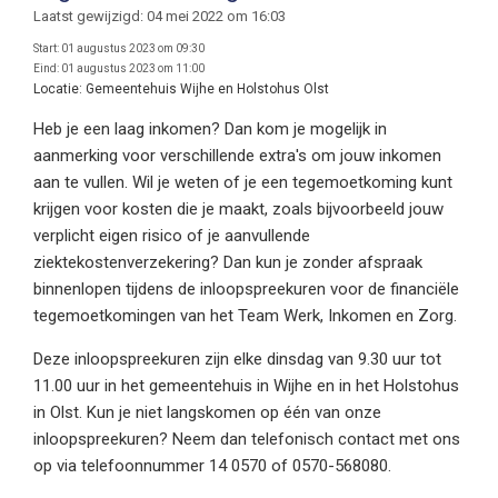
Laatst gewijzigd: 04 mei 2022 om 16:03
Start:
01 augustus 2023 om 09:30
Eind:
01 augustus 2023 om 11:00
Locatie:
Gemeentehuis Wijhe en Holstohus Olst
Heb je een laag inkomen? Dan kom je mogelijk in
aanmerking voor verschillende extra's om jouw inkomen
aan te vullen. Wil je weten of je een tegemoetkoming kunt
krijgen voor kosten die je maakt, zoals bijvoorbeeld jouw
verplicht eigen risico of je aanvullende
ziektekostenverzekering? Dan kun je zonder afspraak
binnenlopen tijdens de inloopspreekuren voor de financiële
tegemoetkomingen van het Team Werk, Inkomen en Zorg.
Deze inloopspreekuren zijn elke dinsdag van 9.30 uur tot
11.00 uur in het gemeentehuis in Wijhe en in het Holstohus
in Olst. Kun je niet langskomen op één van onze
inloopspreekuren? Neem dan telefonisch contact met ons
op via telefoonnummer 14 0570 of 0570-568080.