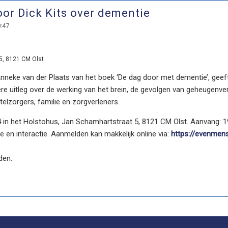
oor Dick Kits over dementie
0:47
5, 8121 CM Olst
nneke van der Plaats van het boek ‘De dag door met dementie’, gee
ere uitleg over de werking van het brein, de gevolgen van geheugenverl
telzorgers, familie en zorgverleners.
4 in het Holstohus, Jan Schamhartstraat 5, 8121 CM Olst. Aanvang: 19.
e en interactie. Aanmelden kan makkelijk online via:
https://evenmens
den.