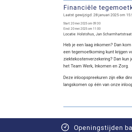
Financiële tegemoe
Laatst gewijzigd: 28 januari 2025 om 15:
Start:
20 mei 2025 om 09:30
Eind:
20 mei 2025 om 11:00
Locatie:
Holstohus, Jan Scharmhartstraat 
Heb je een laag inkomen? Dan kom je
een tegemoetkoming kunt krijgen voo
ziektekostenverzekering? Dan kun j
het Team Werk, Inkomen en Zorg.
Deze inloopspreekuren zijn elke dins
langskomen op één van onze inloo
Openingstijden ba