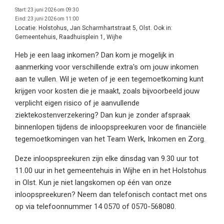
Start:
23 juni 2026 om 09:30
Eind:
23 juni 2026 om 11:00
Locatie:
Holstohus, Jan Scharmhartstraat 5, Olst. Ook in:
Gemeentehuis, Raadhuisplein 1, Wijhe
Heb je een laag inkomen? Dan kom je mogelijk in
aanmerking voor verschillende extra's om jouw inkomen
aan te vullen. Wil je weten of je een tegemoetkoming kunt
krijgen voor kosten die je maakt, zoals bijvoorbeeld jouw
verplicht eigen risico of je aanvullende
ziektekostenverzekering? Dan kun je zonder afspraak
binnenlopen tijdens de inloopspreekuren voor de financiële
tegemoetkomingen van het Team Werk, Inkomen en Zorg.
Deze inloopspreekuren zijn elke dinsdag van 9.30 uur tot
11.00 uur in het gemeentehuis in Wijhe en in het Holstohus
in Olst. Kun je niet langskomen op één van onze
inloopspreekuren? Neem dan telefonisch contact met ons
op via telefoonnummer 14 0570 of 0570-568080.