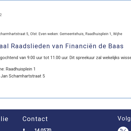
32
armhartstraat 5, Olst. Even weken: Gemeentehuis, Raadhuisplein 1, Wijhe
aal Raadslieden van Financiën de Baas
ochtend van 9.00 uur tot 11.00 uur. Dit spreekuur zal wekelijks wisse
e: Raadhuisplein 1
: Jan Schamhartstraat 5
Volg
lie
Contact
14 0570