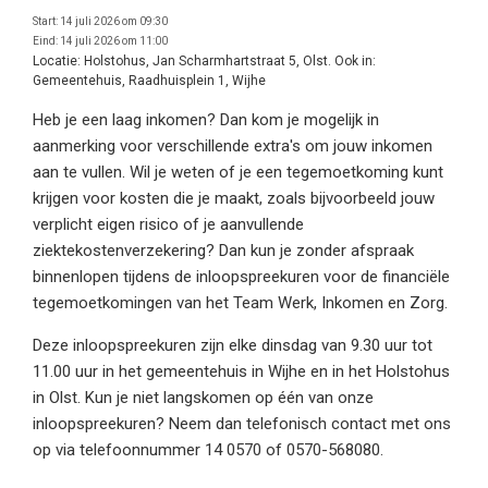
Start:
14 juli 2026 om 09:30
Eind:
14 juli 2026 om 11:00
Locatie:
Holstohus, Jan Scharmhartstraat 5, Olst. Ook in:
Gemeentehuis, Raadhuisplein 1, Wijhe
Heb je een laag inkomen? Dan kom je mogelijk in
aanmerking voor verschillende extra's om jouw inkomen
aan te vullen. Wil je weten of je een tegemoetkoming kunt
krijgen voor kosten die je maakt, zoals bijvoorbeeld jouw
verplicht eigen risico of je aanvullende
ziektekostenverzekering? Dan kun je zonder afspraak
binnenlopen tijdens de inloopspreekuren voor de financiële
tegemoetkomingen van het Team Werk, Inkomen en Zorg.
Deze inloopspreekuren zijn elke dinsdag van 9.30 uur tot
11.00 uur in het gemeentehuis in Wijhe en in het Holstohus
in Olst. Kun je niet langskomen op één van onze
inloopspreekuren? Neem dan telefonisch contact met ons
op via telefoonnummer 14 0570 of 0570-568080.