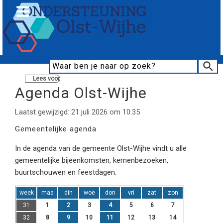
Lees voor
Agenda Olst-Wijhe
Laatst gewijzigd: 21 juli 2026 om 10:35
Gemeentelijke agenda
In de agenda van de gemeente Olst-Wijhe vindt u alle
gemeentelijke bijeenkomsten, kernenbezoeken,
buurtschouwen en feestdagen.
week
maa
din
woe
don
vri
zat
zon
31
1
2
3
4
5
6
7
32
8
9
10
11
12
13
14