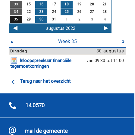
33
15
16
17
18
19
20
21
34
22
23
24
25
26
27
28
35
29
30
31
1
2
3
4
augustus 2022
«
Week 35
»
30 augustus
Dinsdag
Inloopspreekuur financiële
van 09:30 tot 11:00
tegemoetkomingen
Terug naar het overzicht
14 0570
mail de gemeente