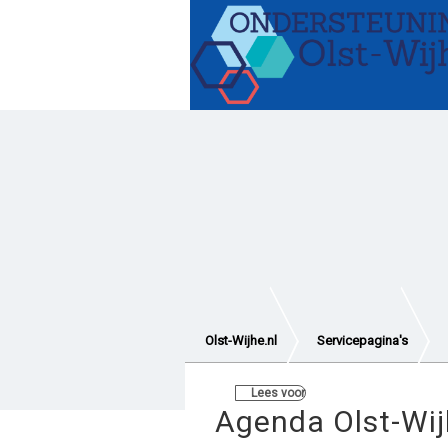
Gezond blijven
Hulp e
Vervoer en verplaatsen
Wetten en regelingen
Olst-Wijhe.nl
Servicepagina's
Lees voor
Agenda Olst-Wi