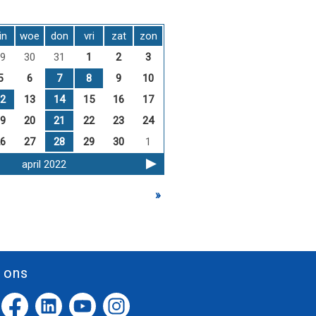
in
woe
don
vri
zat
zon
9
30
31
1
2
3
5
6
7
8
9
10
2
13
14
15
16
17
9
20
21
22
23
24
6
27
28
29
30
1
april 2022
»
 ons