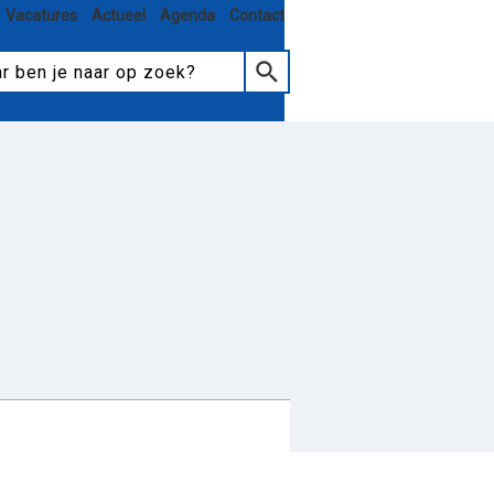
Vacatures
Actueel
Agenda
Contact
tmoeten en meedoen
elzorg
Hulp aanvragen
eiten
Nieuws