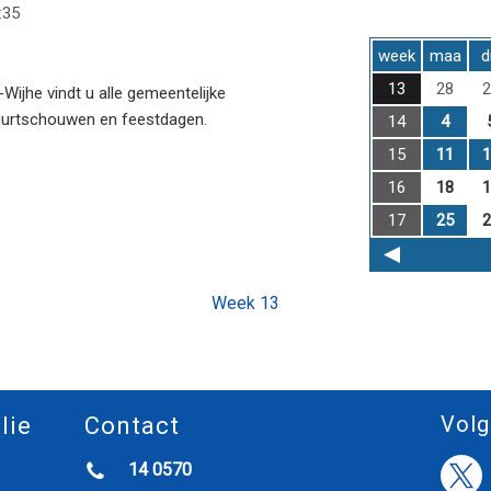
:35
week
maa
d
13
28
2
ijhe vindt u alle gemeentelijke
uurtschouwen en feestdagen.
14
4
15
11
1
16
18
1
17
25
2
Week 13
Volg
lie
Contact
14 0570