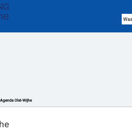
n ondersteuning
Jeugdhulp (0-18 jaar)
On
Wonen en huishouden
Vrijwilligers en mant
Noodhulp
Organisaties
Agenda en activit
Agenda Olst-Wijhe
jhe