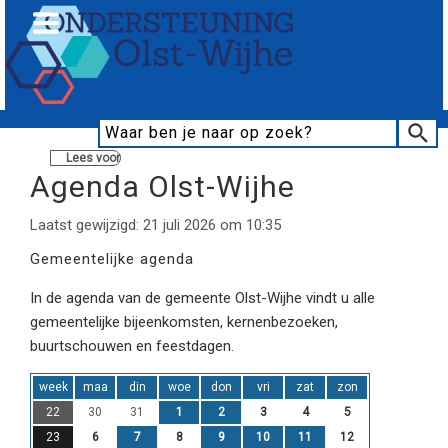
Lees voor
Agenda Olst-Wijhe
Laatst gewijzigd: 21 juli 2026 om 10:35
Gemeentelijke agenda
In de agenda van de gemeente Olst-Wijhe vindt u alle
gemeentelijke bijeenkomsten, kernenbezoeken,
buurtschouwen en feestdagen.
week
maa
din
woe
don
vri
zat
zon
22
30
31
1
2
3
4
5
23
6
7
8
9
10
11
12