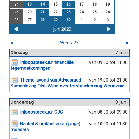
24
13
14
15
16
17
18
19
25
20
21
22
23
24
25
26
26
27
28
29
30
1
2
3
juni 2022
«
Week 23
»
7 juni
Dinsdag
Inloopspreekuur financiële
van 09:30 tot 11:00
tegemoetkomingen
Thema-avond van Adviesraad
van 19:00 tot 21:00
Samenleving Olst-Wijhe over totstandkoming Woonvisie
9 juni
Donderdag
Inloopspreekuur CJG
van 08:30 tot 09:00
Babbel & brabbel voor (jonge)
van 10:00 tot 11:30
moeders