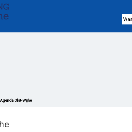
n ondersteuning
Jeugdhulp (0-18 jaar)
On
Wonen en huishouden
Vrijwilligers en mant
Noodhulp
Organisaties
Agenda en activit
Agenda Olst-Wijhe
jhe