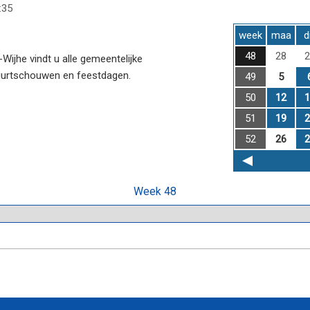
:35
week
maa
d
48
28
2
ijhe vindt u alle gemeentelijke
uurtschouwen en feestdagen.
49
5
50
12
1
51
19
2
52
26
2
Week 48