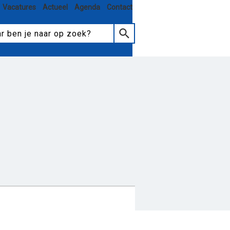
Vacatures
Actueel
Agenda
Contact
tmoeten en meedoen
elzorg
Hulp aanvragen
eiten
Nieuws