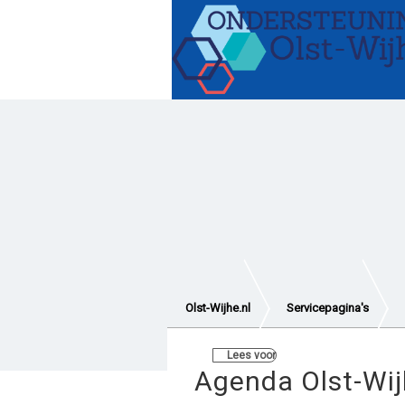
Gezond blijven
Hulp e
Vervoer en verplaatsen
Wetten en regelingen
Olst-Wijhe.nl
Servicepagina's
Lees voor
Agenda Olst-Wi