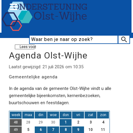
Lees voor
Agenda Olst-Wijhe
Laatst gewijzigd: 21 juli 2026 om 10:35
Gemeentelijke agenda
In de agenda van de gemeente Olst-Wijhe vindt u alle
gemeentelijke bijeenkomsten, kernenbezoeken,
buurtschouwen en feestdagen.
week
maa
din
woe
don
vri
zat
zon
48
28
29
30
1
2
3
4
49
5
6
7
8
9
10
11