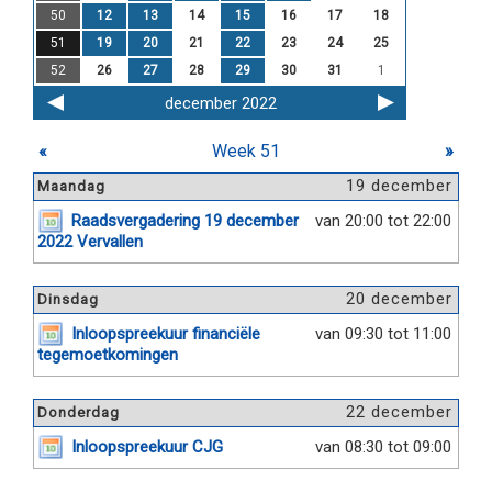
50
12
13
14
15
16
17
18
51
19
20
21
22
23
24
25
52
26
27
28
29
30
31
1
december 2022
«
Week 51
»
19 december
Maandag
Raadsvergadering 19 december
van 20:00 tot 22:00
2022 Vervallen
20 december
Dinsdag
Inloopspreekuur financiële
van 09:30 tot 11:00
tegemoetkomingen
22 december
Donderdag
Inloopspreekuur CJG
van 08:30 tot 09:00