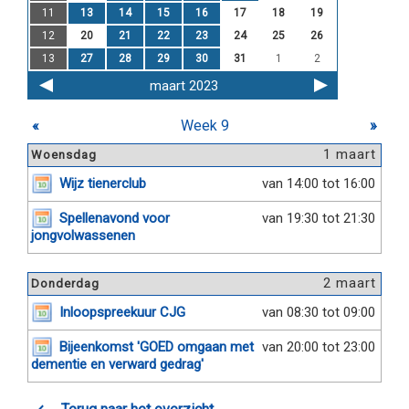
11
13
14
15
16
17
18
19
12
20
21
22
23
24
25
26
13
27
28
29
30
31
1
2
maart 2023
«
Week 9
»
1 maart
Woensdag
Wijz tienerclub
van 14:00 tot 16:00
Spellenavond voor
van 19:30 tot 21:30
jongvolwassenen
2 maart
Donderdag
Inloopspreekuur CJG
van 08:30 tot 09:00
Bijeenkomst 'GOED omgaan met
van 20:00 tot 23:00
dementie en verward gedrag'