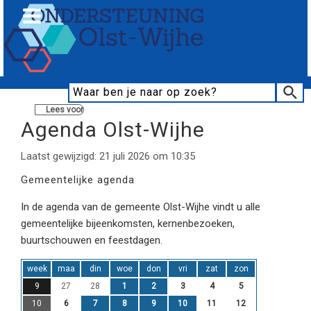
Lees voor
Agenda Olst-Wijhe
Laatst gewijzigd: 21 juli 2026 om 10:35
Gemeentelijke agenda
In de agenda van de gemeente Olst-Wijhe vindt u alle
gemeentelijke bijeenkomsten, kernenbezoeken,
buurtschouwen en feestdagen.
week
maa
din
woe
don
vri
zat
zon
9
27
28
1
2
3
4
5
10
6
7
8
9
10
11
12