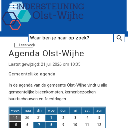
Lees voor
Agenda Olst-Wijhe
Laatst gewijzigd: 21 juli 2026 om 10:35
Gemeentelijke agenda
In de agenda van de gemeente Olst-Wijhe vindt u alle
gemeentelijke bijeenkomsten, kernenbezoeken,
buurtschouwen en feestdagen.
week
maa
din
woe
don
vri
zat
zon
14
30
31
1
2
3
4
5
15
6
7
8
9
10
11
12