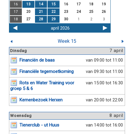
16
13
14
15
16
17
18
19
17
20
21
22
23
24
25
26
18
27
28
29
30
1
2
3
april 2026
«
Week 15
»
7 april
Dinsdag
Financiën de baas
van 09:00 tot 11:00
Financiële tegemoetkoming
van 09:30 tot 11:00
Rots en Water Training voor
van 15:00 tot 16:30
groep 5 & 6
Kernenbezoek Herxen
van 20:00 tot 22:00
8 april
Woensdag
Tienerclub - ut Huus
van 14:00 tot 16:00