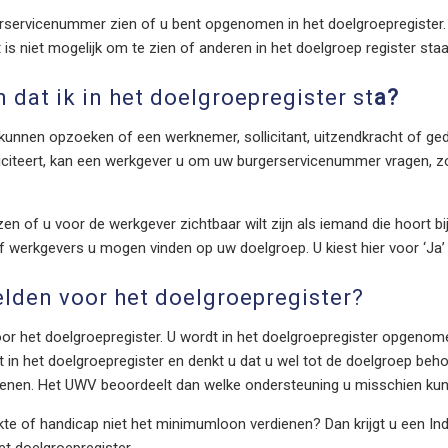
servicenummer zien of u bent opgenomen in het doelgroepregister. U
t is niet mogelijk om te zien of anderen in het doelgroep register staa
dat ik in het doelgroepregister st
a?
unnen opzoeken of een werknemer, sollicitant, uitzendkracht of ge
lliciteert, kan een werkgever u om uw burgerservicenummer vragen, zo
ezen of u voor de werkgever zichtbaar wilt zijn als iemand die hoort b
f werkgevers u mogen vinden op uw doelgroep. U kiest hier voor ‘Ja’ 
lden voor het doelgroepregister?
oor het doelgroepregister. U wordt in het doelgroepregister opgenom
t in het doelgroepregister en denkt u dat u wel tot de doelgroep be
ienen. Het UWV beoordeelt dan welke ondersteuning u misschien kunt
te of handicap niet het minimumloon verdienen? Dan krijgt u een In