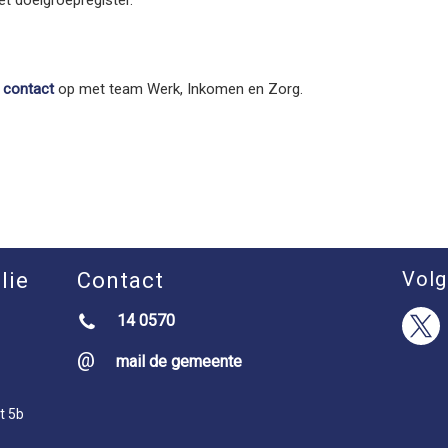
t doelgroepregister.
t
contact
op met team Werk, Inkomen en Zorg.
Volg
lie
Contact
14 0570
mail de gemeente
t 5b