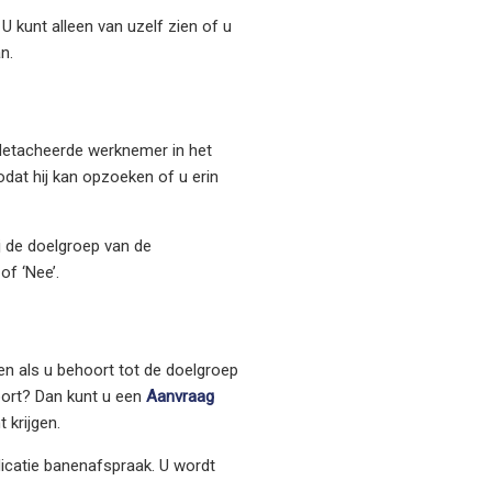
 kunt alleen van uzelf zien of u
n.
detacheerde werknemer in het
dat hij kan opzoeken of u erin
ij de doelgroep van de
of ‘Nee’.
en als u behoort tot de doelgroep
hoort? Dan kunt u een
Aanvraag
 krijgen.
dicatie banenafspraak. U wordt