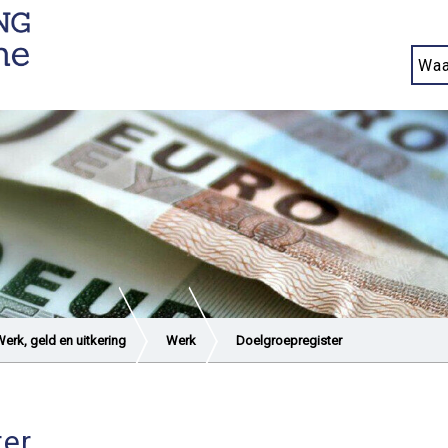
erk, geld en uitkering
Werk
Doelgroepregister
ter