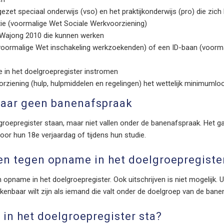
gezet speciaal onderwijs (vso) en het praktijkonderwijs (pro) die zi
e (voormalige Wet Sociale Werkvoorziening)
Wajong 2010 die kunnen werken
rmalige Wet inschakeling werkzoekenden) of een ID-baan (voormali
e in het doelgroepregister instromen
rziening (hulp, hulpmiddelen en regelingen) het wettelijk minimuml
maar geen banenafspraak
lgroepregister staan, maar niet vallen onder de banenafspraak. Het 
oor hun 18e verjaardag of tijdens hun studie.
n tegen opname in het doelgroepregiste
pname in het doelgroepregister. Ook uitschrijven is niet mogelijk. U 
rkenbaar wilt zijn als iemand die valt onder de doelgroep van de bane
k in het doelgroepregister sta?