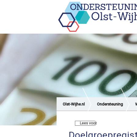
Olst-Wijhe.nl
Ondersteuning
W
Lees voor
Doelgroepregis