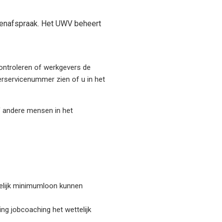
anenafspraak. Het UWV beheert
ontroleren of werkgevers de
rservicenummer zien of u in het
of andere mensen in het
ttelijk minimumloon kunnen
ing jobcoaching het wettelijk