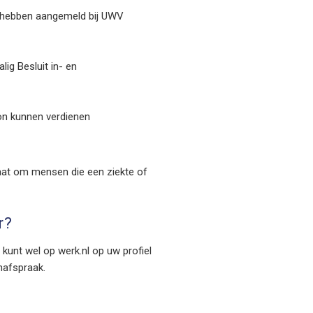
ch hebben aangemeld bij UWV
g Besluit in- en
oon kunnen verdienen
gaat om mensen die een ziekte of
r?
kunt wel op werk.nl op uw profiel
nafspraak.