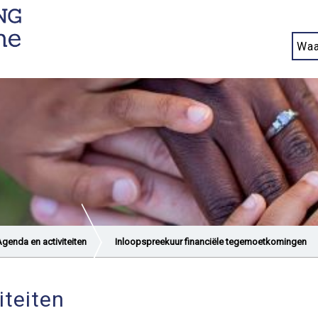
genda en activiteiten
Inloopspreekuur financiële tegemoetkomingen
iteiten