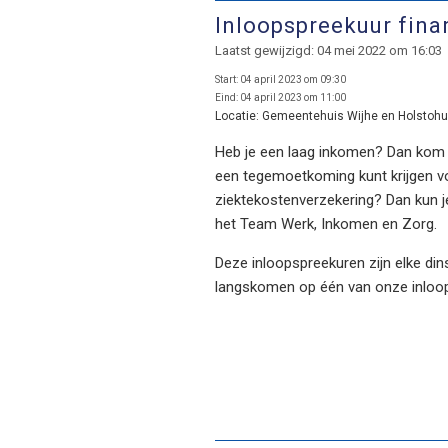
Inloopspreekuur fin
Laatst gewijzigd: 04 mei 2022 om 16:03
Start:
04 april 2023 om 09:30
Eind:
04 april 2023 om 11:00
Locatie:
Gemeentehuis Wijhe en Holstohu
Heb je een laag inkomen? Dan kom je
een tegemoetkoming kunt krijgen voo
ziektekostenverzekering? Dan kun j
het Team Werk, Inkomen en Zorg.
Deze inloopspreekuren zijn elke dins
langskomen op één van onze inloo