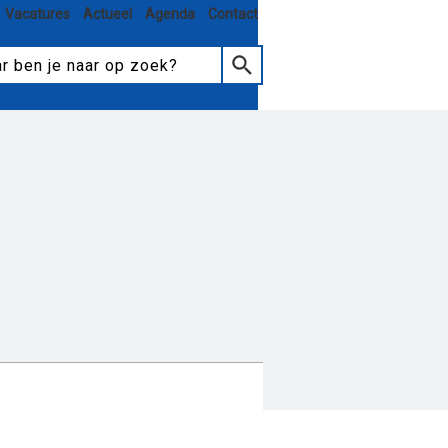
Vacatures
Actueel
Agenda
Contact
tmoeten en meedoen
elzorg
Hulp aanvragen
eiten
Nieuws