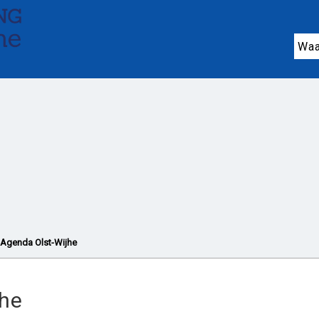
n ondersteuning
Jeugdhulp (0-18 jaar)
On
Wonen en huishouden
Vrijwilligers en mant
Noodhulp
Organisaties
Agenda en activit
Agenda Olst-Wijhe
jhe