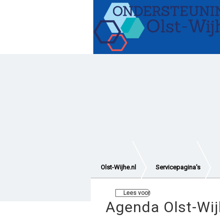
Gezond blijven
Hulp e
Vervoer en verplaatsen
Wetten en regelingen
Olst-Wijhe.nl
Servicepagina's
Lees voor
Agenda Olst-Wi