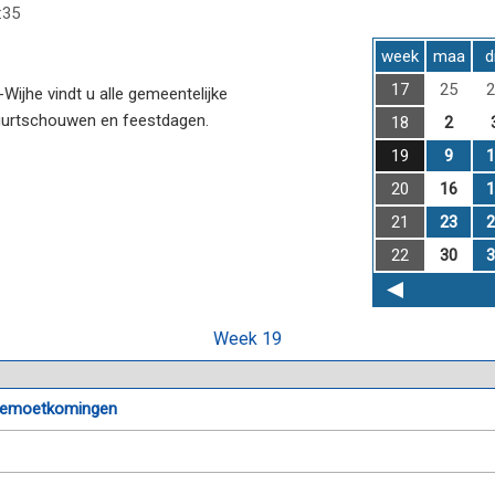
:35
week
maa
d
17
25
2
ijhe vindt u alle gemeentelijke
uurtschouwen en feestdagen.
18
2
19
9
1
20
16
1
21
23
2
22
30
3
Week 19
egemoetkomingen