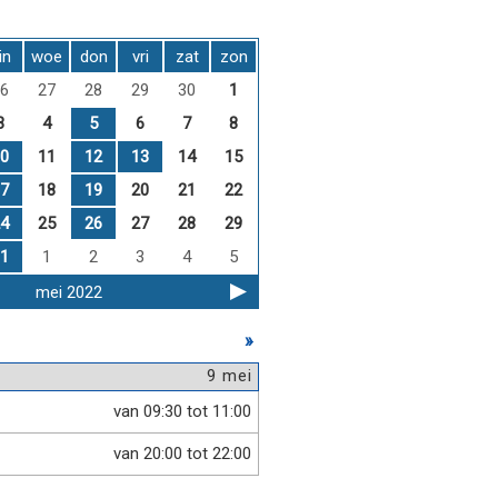
in
woe
don
vri
zat
zon
6
27
28
29
30
1
3
4
5
6
7
8
0
11
12
13
14
15
7
18
19
20
21
22
4
25
26
27
28
29
1
1
2
3
4
5
mei 2022
»
9 mei
van 09:30 tot 11:00
van 20:00 tot 22:00