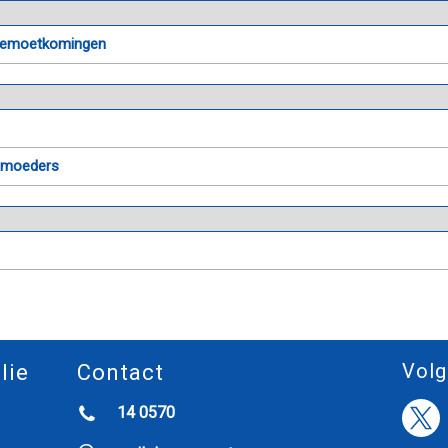
egemoetkomingen
) moeders
Volg
lie
Contact
14 0570