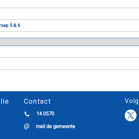
roep 5 & 6
Volg
lie
Contact
14 0570
mail de gemeente