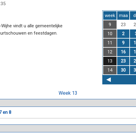
:35
week
maa
d
9
23
2
ijhe vindt u alle gemeentelijke
uurtschouwen en feestdagen.
10
2
11
9
1
12
16
1
13
23
2
14
30
3
Week 13
7 en 8