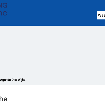
n ondersteuning
Jeugdhulp (0-18 jaar)
On
Wonen en huishouden
Vrijwilligers en mant
Noodhulp
Organisaties
Agenda en activit
Agenda Olst-Wijhe
jhe