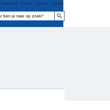
Vacatures
Actueel
Agenda
Contact
tmoeten en meedoen
elzorg
Hulp aanvragen
eiten
Nieuws