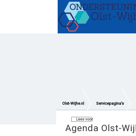
Gezond blijven
Hulp e
Vervoer en verplaatsen
Wetten en regelingen
Olst-Wijhe.nl
Servicepagina's
Lees voor
Agenda Olst-Wi