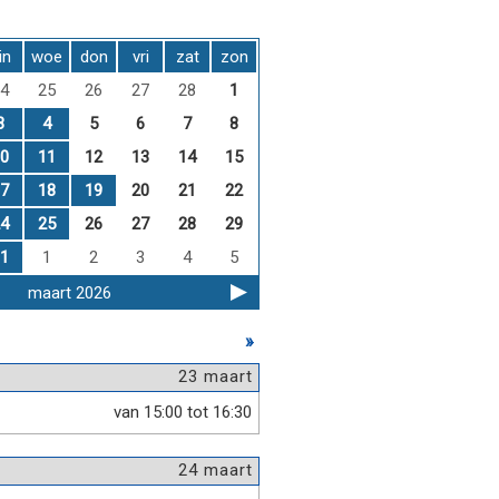
in
woe
don
vri
zat
zon
4
25
26
27
28
1
3
4
5
6
7
8
0
11
12
13
14
15
7
18
19
20
21
22
4
25
26
27
28
29
1
1
2
3
4
5
maart 2026
»
23 maart
van 15:00 tot 16:30
24 maart