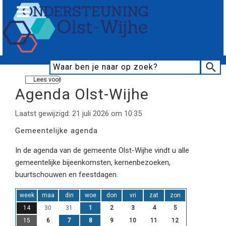
Lees voor
Agenda Olst-Wijhe
Laatst gewijzigd: 21 juli 2026 om 10:35
Gemeentelijke agenda
In de agenda van de gemeente Olst-Wijhe vindt u alle
gemeentelijke bijeenkomsten, kernenbezoeken,
buurtschouwen en feestdagen.
week
maa
din
woe
don
vri
zat
zon
14
30
31
1
2
3
4
5
15
6
7
8
9
10
11
12