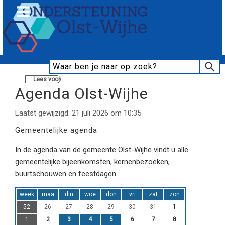
Lees voor
Agenda Olst-Wijhe
Laatst gewijzigd: 21 juli 2026 om 10:35
Gemeentelijke agenda
In de agenda van de gemeente Olst-Wijhe vindt u alle
gemeentelijke bijeenkomsten, kernenbezoeken,
buurtschouwen en feestdagen.
week
maa
din
woe
don
vri
zat
zon
52
26
27
28
29
30
31
1
1
2
3
4
5
6
7
8