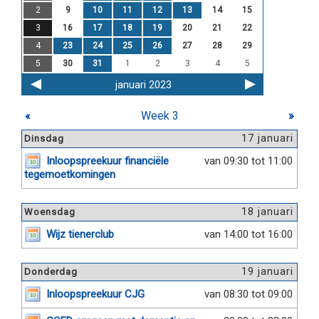
2
9
10
11
12
13
14
15
3
16
17
18
19
20
21
22
4
23
24
25
26
27
28
29
5
30
31
1
2
3
4
5
januari 2023
«
Week 3
»
17 januari
Dinsdag
Inloopspreekuur financiële
van 09:30 tot 11:00
tegemoetkomingen
18 januari
Woensdag
Wijz tienerclub
van 14:00 tot 16:00
19 januari
Donderdag
Inloopspreekuur CJG
van 08:30 tot 09:00