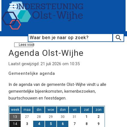
Lees voor
Agenda Olst-Wijhe
Laatst gewijzigd: 21 juli 2026 om 10:35
Gemeentelijke agenda
In de agenda van de gemeente Olst-Wijhe vindt u alle
gemeentelijke bijeenkomsten, kernenbezoeken,
buurtschouwen en feestdagen.
week
maa
din
woe
don
vri
zat
zon
13
27
28
29
30
31
1
2
14
3
4
5
6
7
8
9