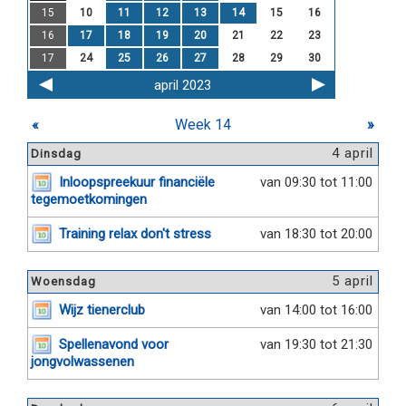
15
10
11
12
13
14
15
16
16
17
18
19
20
21
22
23
17
24
25
26
27
28
29
30
april 2023
«
Week 14
»
4 april
Dinsdag
Inloopspreekuur financiële
van 09:30 tot 11:00
tegemoetkomingen
Training relax don't stress
van 18:30 tot 20:00
5 april
Woensdag
Wijz tienerclub
van 14:00 tot 16:00
Spellenavond voor
van 19:30 tot 21:30
jongvolwassenen