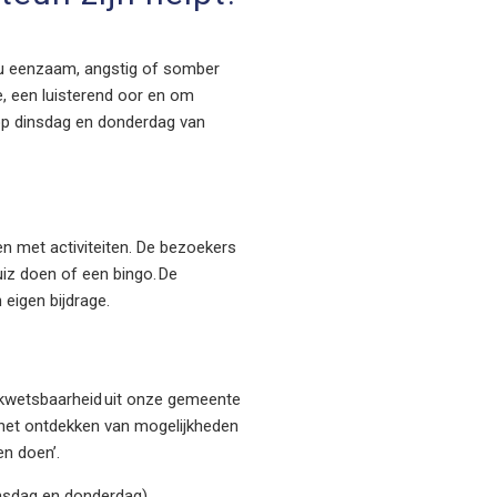
, u eenzaam, angstig of somber
e, een luisterend oor en om
 op dinsdag en donderdag van
n met activiteiten. De bezoekers
quiz doen of een bingo. De
eigen bijdrage.
e kwetsbaarheid uit onze gemeente
r het ontdekken van mogelijkheden
en doen’.
insdag en donderdag)