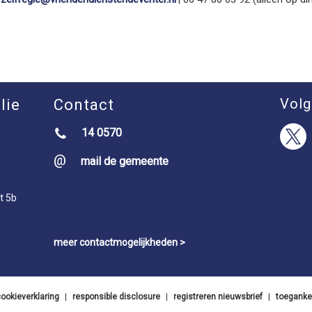
Volg
lie
Contact
14 0570
mail de gemeente
t 5b
meer contactmogelijkheden >
ookieverklaring
|
responsible disclosure
|
registreren nieuwsbrief
|
toegankel