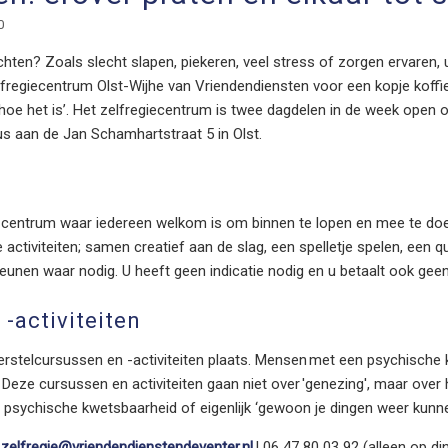
0
hten? Zoals slecht slapen, piekeren, veel stress of zorgen ervaren
fregiecentrum Olst-Wijhe van Vriendendiensten voor een kopje koffi
hoe het is’. Het zelfregiecentrum is twee dagdelen in de week open
us aan de Jan Schamhartstraat 5 in Olst.
 centrum waar iedereen welkom is om binnen te lopen en mee te doe
e activiteiten; samen creatief aan de slag, een spelletje spelen, een 
nen waar nodig. U heeft geen indicatie nodig en u betaalt ook geen 
-activiteiten
herstelcursussen en -activiteiten plaats. Mensen met een psychisch
 Deze cursussen en activiteiten gaan niet over 'genezing', maar ove
 psychische kwetsbaarheid of eigenlijk ‘gewoon je dingen weer kunn
|
zelfregie@vriendendienstendeventer.nl
| 06 47 80 03 92 (alleen op d