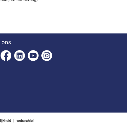
 ons
ijkheid
|
webarchief